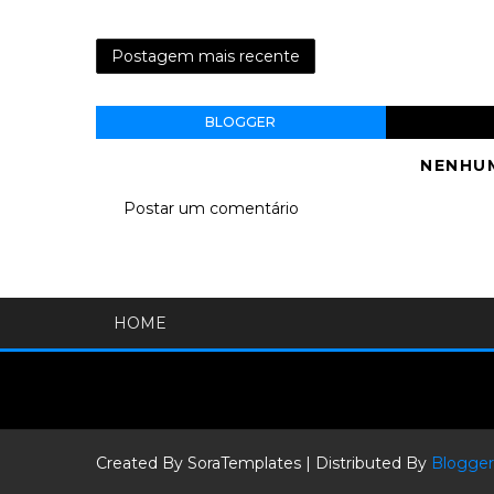
Postagem mais recente
BLOGGER
NENHU
Postar um comentário
HOME
Created By
SoraTemplates
| Distributed By
Blogger