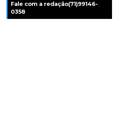
Fale com a redação(71)99146-
0358