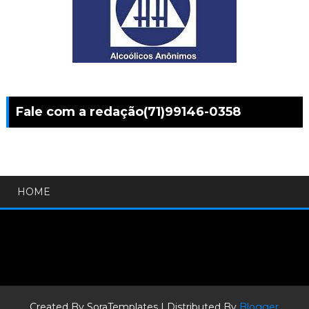
Fale com a redação(71)99146-0358
HOME
Created By
SoraTemplates
| Distributed By
Blogger