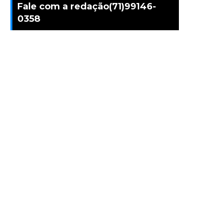
Fale com a redação(71)99146-
0358