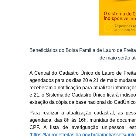
Beneficiários do Bolsa Família de Lauro de Freit
de maio serão at
A Central do Cadastro Único de Lauro de Freita
agendados para os dias 20 e 21 de maio mudaram 
receberam a notificação para atualizar informaçõ
e 21, o Sistema de Cadastro Único ficará indisp
extração da cópia da base nacional do CadÚnico.
Para realizar a atualização cadastral, as pe
agendada, das 8h às 16h, munidas de documento
CPF. A lista de averiguação unipessoal está
(
https://laurodefreitas.ba.gov.br/painel/assets/u