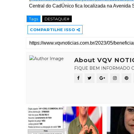
Central do CadÚnico fica localizada na Avenida 
Tags
DESTAQUE#
COMPARTILHE ISSO
About VQV NOTI
FIQUE BEM INFORMADO C