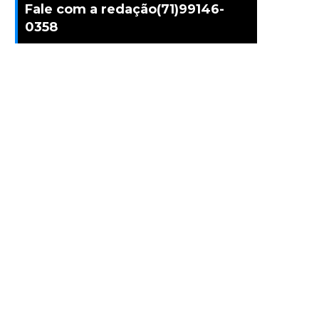
Fale com a redação(71)99146-
0358