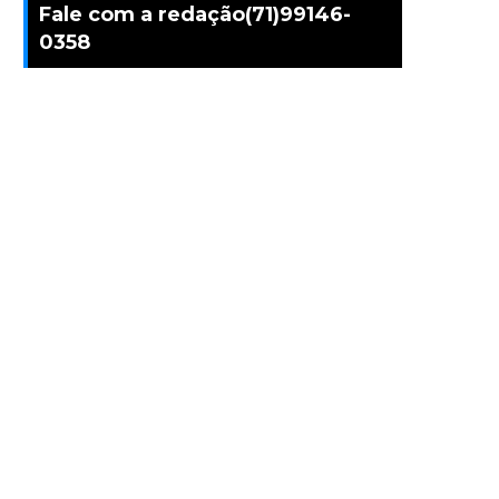
Fale com a redação(71)99146-
0358