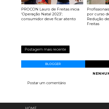
PROCON Lauro de Freitas inicia
Profissiona
‘Operação Natal 2023’;
por curso d
consumidor deve ficar atento
Redução de
Freitas
Postagem mais recente
BLOGGER
NENHU
Postar um comentário
HOME