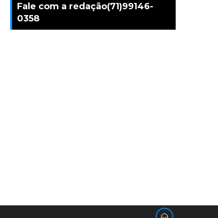
Fale com a redação(71)99146-
0358