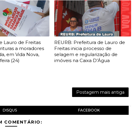
e Lauro de Freitas
REURB: Prefeitura de Lauro de
rituras a moradores
Freitas inicia processo de
da, em Vida Nova,
selagem e regularização de
feira (24)
imóveis na Caixa D’Água
Postagem mais antiga
DISQUS
FACEBOOK
M COMENTÁRIO: