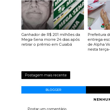
Ganhador de R$ 201 milhões da
Prefeitura d
Mega-Sena morre 24 dias após
entrega esc
retirar o prêmio em Cuiabá
de Alpha Vi
nesta terça-
Postagem mais recente
BLOGGER
NENHU
Postar um comentário