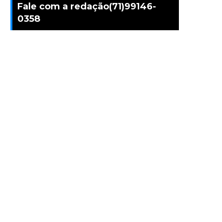
Fale com a redação(71)99146-
0358