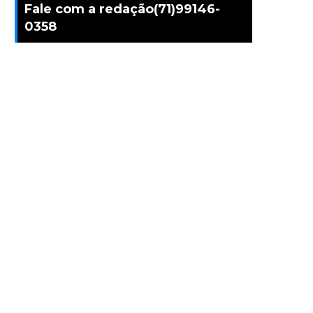
Fale com a redação(71)99146-
0358