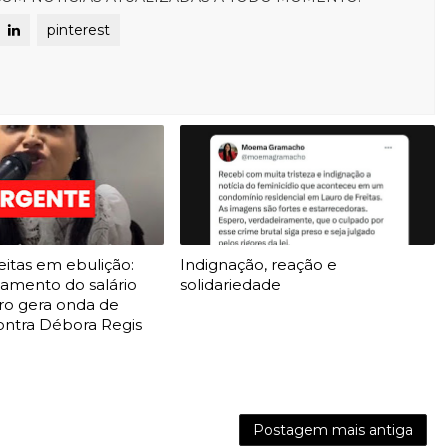
pinterest
eitas em ebulição:
Indignação, reação e
gamento do salário
solidariedade
o gera onda de
ontra Débora Regis
Postagem mais antiga