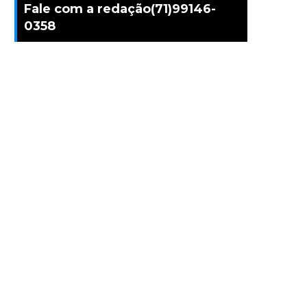
Fale com a redação(71)99146-
0358