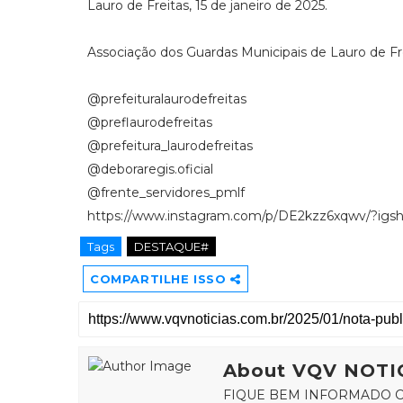
Lauro de Freitas, 15 de janeiro de 2025.
Associação dos Guardas Municipais de Lauro de Fr
@prefeituralaurodefreitas
@preflaurodefreitas
@prefeitura_laurodefreitas
@deboraregis.oficial
@frente_servidores_pmlf
https://www.instagram.com/p/DE2kzz6xqwv/?i
Tags
DESTAQUE#
COMPARTILHE ISSO
About VQV NOTI
FIQUE BEM INFORMADO C