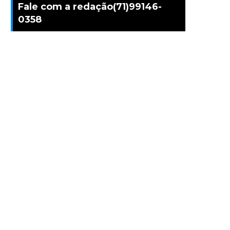
Fale com a redação(71)99146-
0358