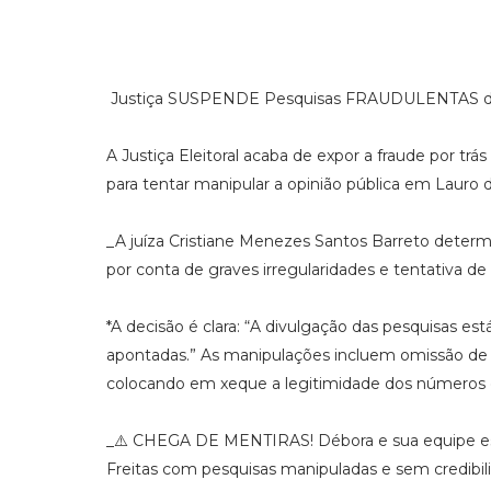
Justiça SUSPENDE Pesquisas FRAUDULENTAS de D
A Justiça Eleitoral acaba de expor a fraude por tr
para tentar manipular a opinião pública em Lauro d
_A juíza Cristiane Menezes Santos Barreto determ
por conta de graves irregularidades e tentativa de
*A decisão é clara: “A divulgação das pesquisas es
apontadas.” As manipulações incluem omissão de
colocando em xeque a legitimidade dos números 
_⚠️ CHEGA DE MENTIRAS! Débora e sua equipe es
Freitas com pesquisas manipuladas e sem credibi