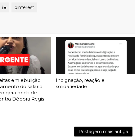
pinterest
eitas em ebulição:
Indignação, reação e
gamento do salário
solidariedade
o gera onda de
ontra Débora Regis
Postagem mais antiga