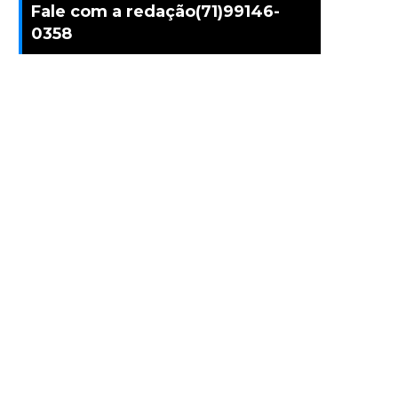
Fale com a redação(71)99146-
0358