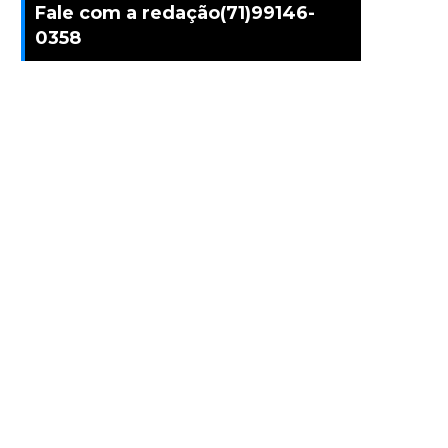
Fale com a redação(71)99146-
0358