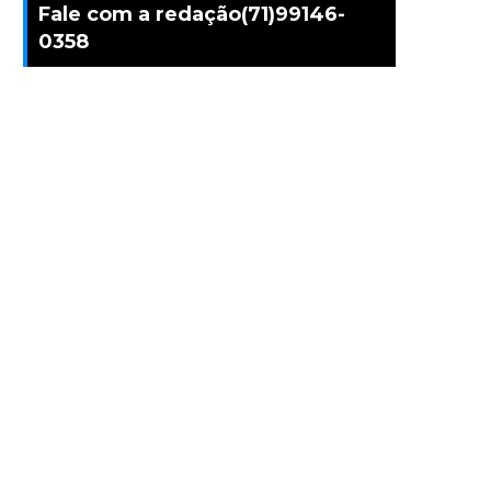
Fale com a redação(71)99146-
0358