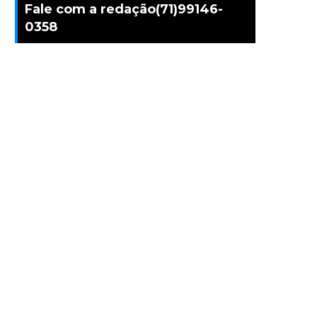
Fale com a redação(71)99146-
0358