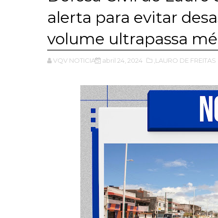
alerta para evitar des
volume ultrapassa méd
VQV NOTICIAS
abril 24, 2024
,LAURO DE FREITAS