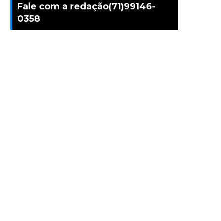
Fale com a redação(71)99146-
0358