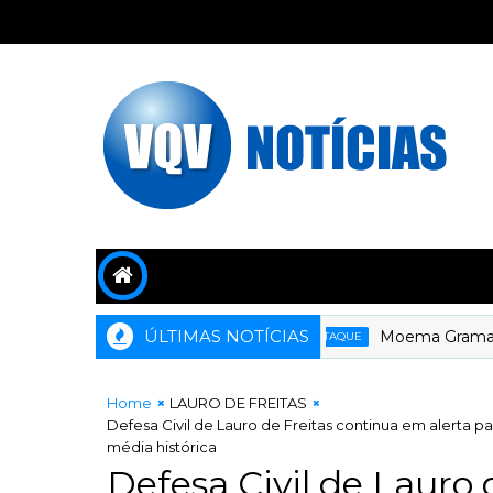
ÚLTIMAS NOTÍCIAS
Moema Gramacho com a
DESTAQUE
Home
LAURO DE FREITAS
Defesa Civil de Lauro de Freitas continua em alerta p
média histórica
Defesa Civil de Lauro