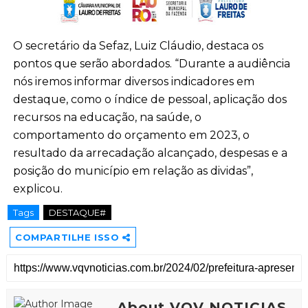
O secretário da Sefaz
,
Luiz Cláudio, destaca os
pontos que serão abordados. “Durante a audiência
nós
iremos
informar diversos indicadores em
destaque
,
como o
í
ndice de pessoal, aplicação dos
recursos na educação, na saúde, o
comportamento do orçamento em 2023, o
resultado da arrecadação alcançado, despesas
e
a
posição do município em relação as dividas”,
explicou.
Tags
DESTAQUE#
COMPARTILHE ISSO
About VQV NOTICIAS