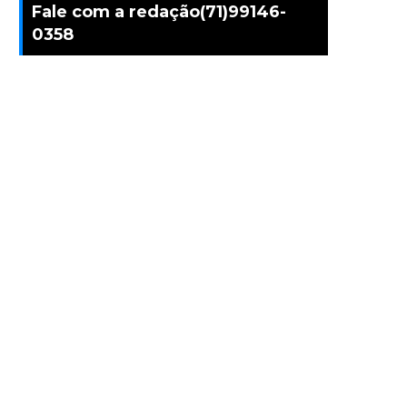
Fale com a redação(71)99146-
0358