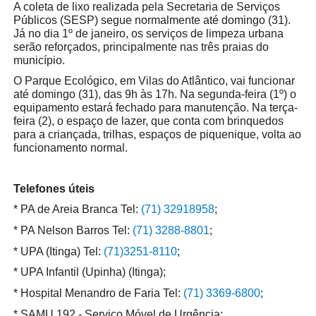
A coleta de lixo realizada pela Secretaria de Serviços
Públicos (SESP) segue normalmente até domingo (31).
Já no dia 1º de janeiro, os serviços de limpeza urbana
serão reforçados, principalmente nas três praias do
município.
O Parque Ecológico, em Vilas do Atlântico, vai funcionar
até domingo (31), das 9h às 17h. Na segunda-feira (1º) o
equipamento estará fechado para manutenção. Na terça-
feira (2), o espaço de lazer, que conta com brinquedos
para a criançada, trilhas, espaços de piquenique, volta ao
funcionamento normal.
Telefones úteis
* PA de Areia Branca Tel:
(71) 32918958
;
* PA Nelson Barros Tel:
(71) 3288-8801
;
* UPA (Itinga) Tel:
(71)3251-8110
;
* UPA Infantil (Upinha) (Itinga);
* Hospital Menandro de Faria Tel:
(71) 3369-6800
;
* SAMU 192 - Serviço Móvel de Urgência;