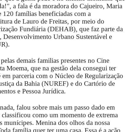
!", a fala é da moradora do Cajueiro, Maria
e 120 famílias beneficiadas com a
eitura de Lauro de Freitas, por meio do
ização Fundiária (DEHAB), que faz parte da
o, Desenvolvimento Urbano Sustentável e
UR).
 pelas demais familias presentes no Cine
ita Moema, que na gestão dela consegui ter
é em parceria com o Núcleo de Regularização
ustiça da Bahia (NUREF) e do Cartório de
entos e Pessoa Jurídica.
ada, falou sobre mais um passo dado em
la classificou como um momento de extrema
aos munícipes. Menina dos olhos da nossa
Toda família quer ter uma casa. Essa é a ação