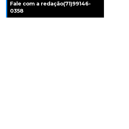
Fale com a redação(71)99146-
0358