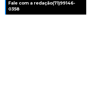
Fale com a redação(71)99146-
0358