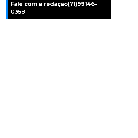
Fale com a redação(71)99146-
0358