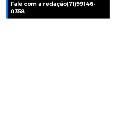
Fale com a redação(71)99146-
0358