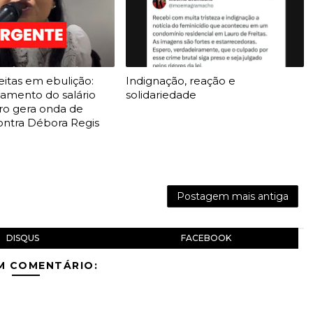
eitas em ebulição:
Indignação, reação e
gamento do salário
solidariedade
o gera onda de
ontra Débora Regis
Postagem mais antiga
DISQUS
FACEBOOK
M COMENTÁRIO: