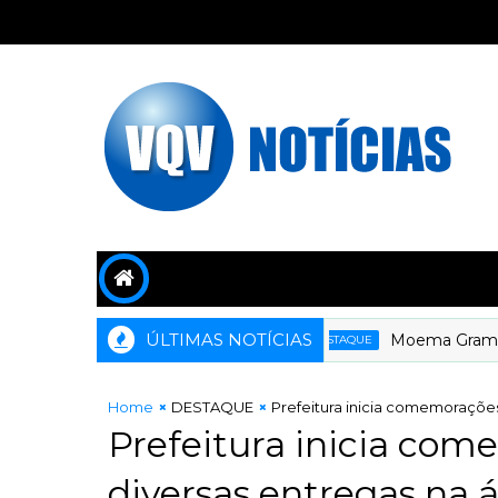
ÚLTIMAS NOTÍCIAS
Moema Gramacho co
DESTAQUE
Home
DESTAQUE
Prefeitura inicia comemoraçõe
Prefeitura inicia co
diversas entregas na 