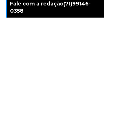
Fale com a redação(71)99146-
0358