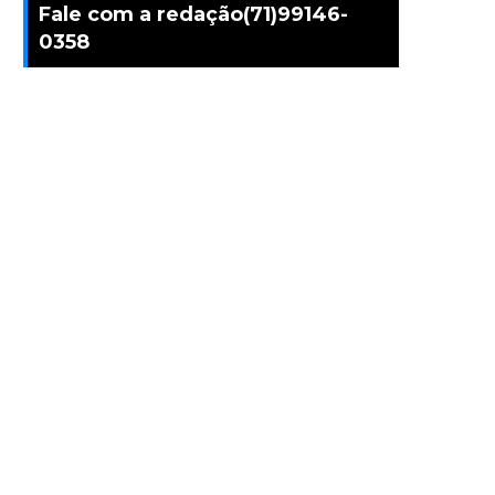
Fale com a redação(71)99146-
0358