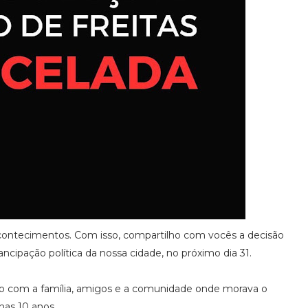
 acontecimentos. Com isso, compartilho com vocês a decisão
pação política da nossa cidade, no próximo dia 31.
 com a família, amigos e a comunidade onde morava o
nas 10 anos.