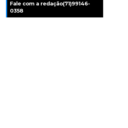
Fale com a redação(71)99146-
0358