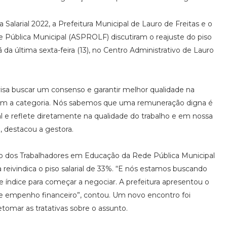
arial 2022, a Prefeitura Municipal de Lauro de Freitas e o
 Pública Municipal (ASPROLF) discutiram o reajuste do piso
 da última sexta-feira (13), no Centro Administrativo de Lauro
sa buscar um consenso e garantir melhor qualidade na
om a categoria. Nós sabemos que uma remuneração digna é
al e reflete diretamente na qualidade do trabalho e em nossa
, destacou a gestora.
ato dos Trabalhadores em Educação da Rede Pública Municipal
a reivindica o piso salarial de 33%. “E nós estamos buscando
se índice para começar a negociar. A prefeitura apresentou o
o de empenho financeiro”, contou. Um novo encontro foi
retomar as tratativas sobre o assunto.