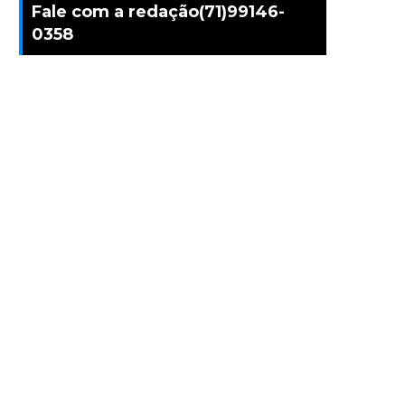
Fale com a redação(71)99146-
0358