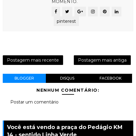
MOMENTO.
pinterest
Postagem mais recente
Postagem mais antiga
BLOGGER
DISQUS
FACEBOOK
NENHUM COMENTÁRIO:
Postar um comentário
Você está vendo a praça do Pedágio KM
14 - sentido Linha Verde