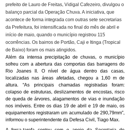
prefeito de Lauro de Freitas, Vidigal Cafezeiro, divulgou o 
balanço parcial da Operação Chuva. A iniciativa, que 
acontece de forma integrada com outras sete secretarias 
da Prefeitura, foi intensificada no final do mês de abril e 
início de maio, quando o município registrou 115 
ocorrências. Os bairros de Portão, Caji e Itinga (Tropical 
de Baixo) foram os mais atingidos.  
Além da intensa precipitação de chuvas, o município 
sofreu com a abertura das comportas das barragens do 
Rio Joanes II. O nível de água dentro das casas, 
localizadas nas áreas afetadas, chegou a 1,60 m de 
altura. “As principais chamadas registradas foram: 
colapso de estruturas, deslizamentos de encostas, risco 
de queda de árvores, alagamentos de vias e inundação 
nos imóveis. Entre os dias 19 de abril e 19 de maio, os 
equipamentos registraram um acumulado de 290,79mm”, 
informou o superintendente da Defesa Civil, Tiago Max.
A força-tarefa contou com o apoio da Secretaria de 